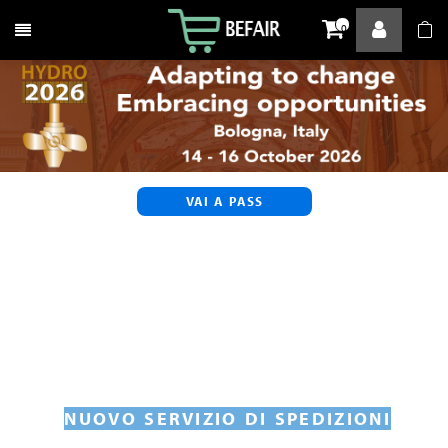
Attiva / disattiva la navigazione
0
VAI A PASS
NUOVO SERVIZIO DI SPEDIZIONI