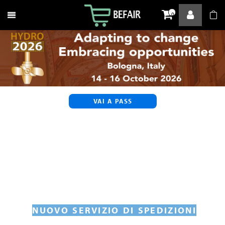
Attiva / disattiva la navigazione
0
VAI A PASS
NUOVO SERVIZIO DI SPEDIZIONI