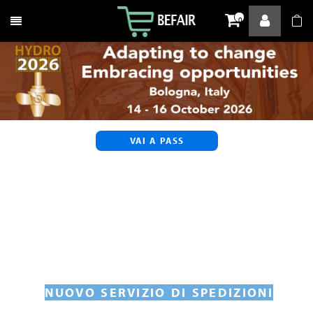
Attiva / disattiva la navigazione
0
VAI A PASS
NUOVO SERVIZIO DI SPEDIZIONI