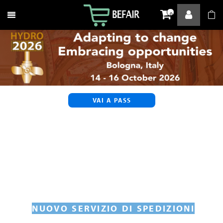
Attiva / disattiva la navigazione
0
VAI A PASS
NUOVO SERVIZIO DI SPEDIZIONI