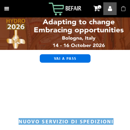
Attiva / disattiva la navigazione
0
VAI A PASS
NUOVO SERVIZIO DI SPEDIZIONI