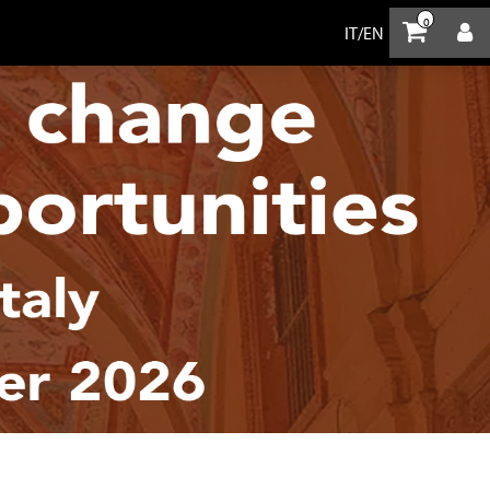
0
IT
/
EN