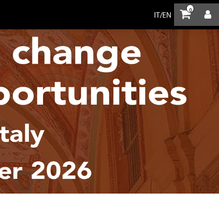
0
IT
/
EN