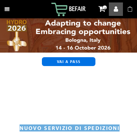
Attiva / disattiva la navigazione
0
VAI A PASS
NUOVO SERVIZIO DI SPEDIZIONI