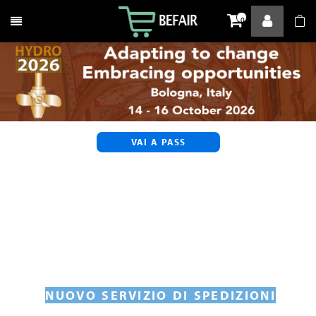
Attiva / disattiva la navigazione
0
VAI A PASS
NUOVO SERVIZIO DI SPEDIZIONI