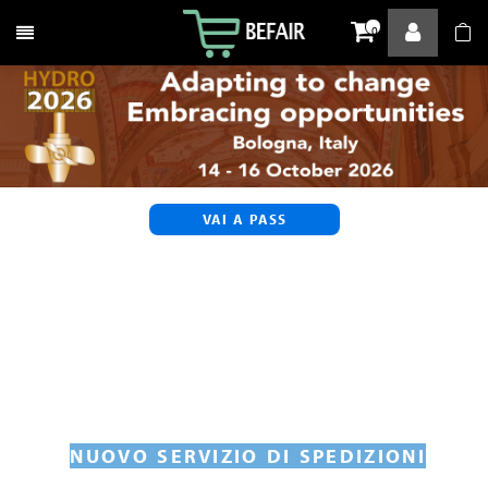
Attiva / disattiva la navigazione
0
VAI A PASS
NUOVO SERVIZIO DI SPEDIZIONI