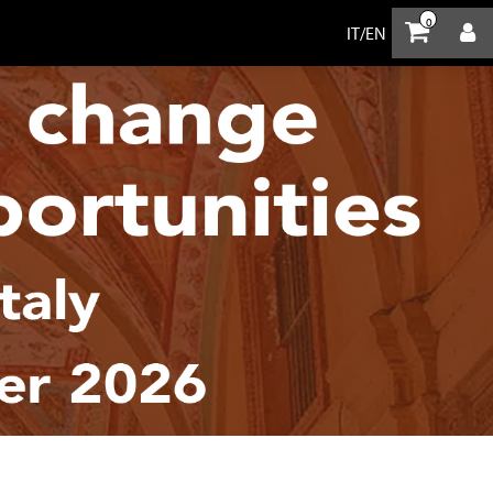
0
IT
/
EN