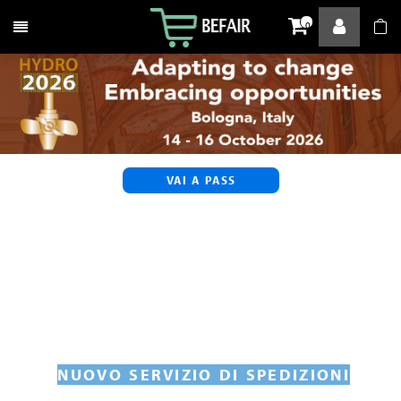
Attiva / disattiva la navigazione
0
VAI A PASS
NUOVO SERVIZIO DI SPEDIZIONI