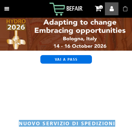
Attiva / disattiva la navigazione
0
VAI A PASS
NUOVO SERVIZIO DI SPEDIZIONI