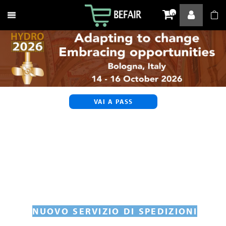
Attiva / disattiva la navigazione
0
VAI A PASS
NUOVO SERVIZIO DI SPEDIZIONI