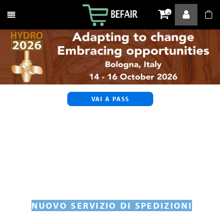
Attiva / disattiva la navigazione
0
VAI A PASS
NUOVO SERVIZIO DI SPEDIZIONI