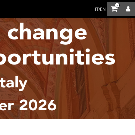
0
IT
/
EN