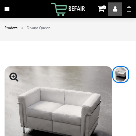
Attiva / disattiva la navigazione
0
Prodotti
Divano Queen