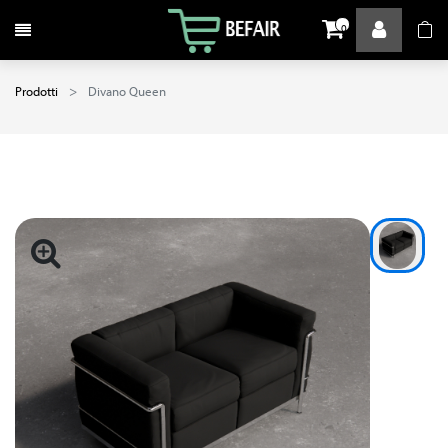
Attiva / disattiva la navigazione
0
Prodotti
Divano Queen