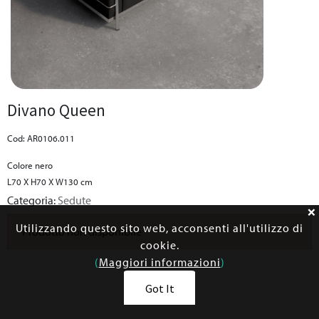
Divano Queen
Cod: AR0106.011
Colore nero
L70 X H70 X W130 cm
Categoria:
Sedute
Utilizzando questo sito web, acconsenti all'utilizzo di
Prodotto non disponibile
cookie.
(
Maggiori informazioni
)
Got It