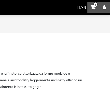
0
IT
/
EN
 raffinato, caratterizzata da forme morbide e
hienale arrotondato, leggermente inclinato, offrono un
estimento è in tessuto grigio.