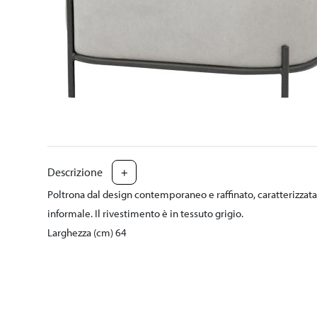
Descrizione
+
Poltrona dal design contemporaneo e raffinato, caratterizzat
informale. Il rivestimento è in tessuto grigio.
Larghezza (cm) 64
Lunghezza (cm) 50
Altezza (cm) 77