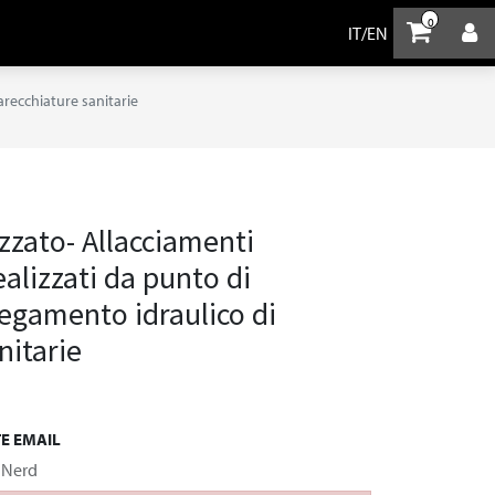
0
IT
/
EN
arecchiature sanitarie
zzato- Allacciamenti
realizzati da punto di
legamento idraulico di
nitarie
TE EMAIL
 Nerd