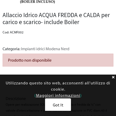
Allaccio Idrico ACQUA FREDDA e CALDA per
carico e scarico- include Boiler
Cod: ACMF002
Categoria:
Impianti idrici Modena Nerd
Prodotto non disponibile
Utilizzando questo sito web, acconsenti all'utilizzo di
cookie.
(
Maggiori informazioni
)
Descrizione
Opere per realizzazione SOLO punto acqua calda e fredda da ½” con
Got It
valvole d’intercettazione e punto scarico con tubazione in PVC diam.40 il