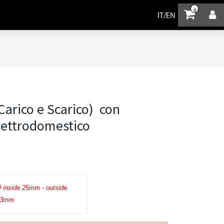
0
IT
/
EN
(Carico e Scarico) con
lettrodomestico
 inside 25mm - outside
33mm