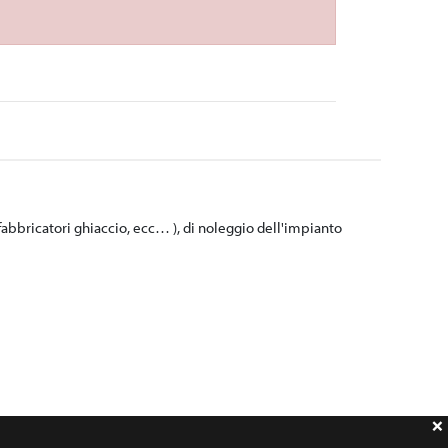
fabbricatori ghiaccio, ecc… ), di noleggio dell'impianto
chiara ed univoca le posizioni delle prese da installare. Lo
vo allacciamento. L'installazione della presa dell'acqua deve
itore a comunicare la data inizio lavori per prevedere la posa
he di raccolta degli scarichi con pompa di ricircolo.