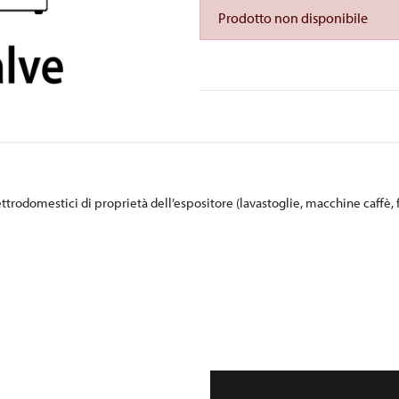
Prodotto non disponibile
ttrodomestici di proprietà dell’espositore (lavastoglie, macchine caffè, 
- 33 - 34 - 36 non è possibile collegare prese da 1 pollice.
l'Espositore ad allegare una piantina dello stand con indicate in maniera 
llata, comporterà l'addebito dell’importo previsto nel listino per un nuo
ell'inizio dei lavori di allestimento dello stand. Si invita inoltre l'Espos
 ritiene impegnata a fornire i servizi richiesti.
d, l’espositore dovrà prevedere, a propria cura e spese, l’impiego di vasc