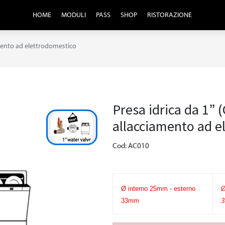
HOME
MODULI
PASS
SHOP
RISTORAZIONE
iamento ad elettrodomestico
Presa idrica da 1” 
allacciamento ad e
Cod: AC010
Ø interno 25mm - esterno
Ø
33mm