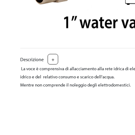
Descrizione
+
La voce è comprensiva di allacciamento alla rete idrica di ele
idrico e del relativo consumo e scarico dell'acqua.
Mentre non comprende il noleggio degli elettrodomestici.
Si informa altresì che nei padiglioni : 14 - 15 - 16- 18- 19 - 20
Per una corretta esecuzione dell'impianto richiesto, si invita 
spostamento nello stesso stand di una presa d'acqua già insta
essere richiesta, pena sua fattibilità, almeno 20 giorni prima d
della presa. In caso di richiesta ritardata, BOLOGNAFIERE non si
N.B. In caso di necessità di flusso d’acqua continuo nello stan