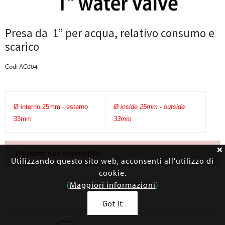
Presa da 1” per acqua, relativo consumo e
scarico
Cod: AC004
Ø interno 25mm - esterno
Ø inside 25mm - outside
33mm
33mm
Prodotto non disponibile
Utilizzando questo sito web, acconsenti all'utilizzo di
cookie.
(
Maggiori informazioni
)
Got It