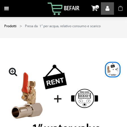
Attiva / disattiva la navigazione
0
Prodotti
Presa da 1” per acqua, relativo consumo e scarico