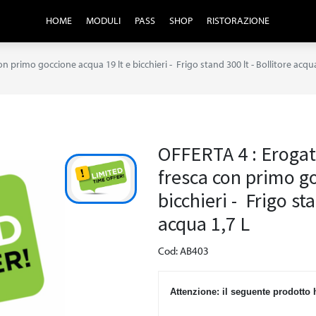
HOME
MODULI
PASS
SHOP
RISTORAZIONE
 primo goccione acqua 19 lt e bicchieri - Frigo stand 300 lt - Bollitore acqua
OFFERTA 4 : Erogat
fresca con primo go
bicchieri - Frigo sta
acqua 1,7 L
Cod: AB403
Attenzione: il seguente prodott