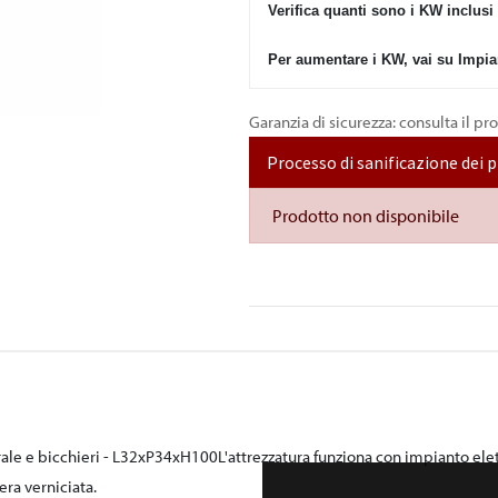
Verifica quanti sono i KW inclusi
Per aumentare i KW, vai su Impia
Garanzia di sicurezza: consulta il pr
Processo di sanificazione dei 
Prodotto non disponibile
aturale e bicchieri - L32xP34xH100L'attrezzatura funziona con impianto 
era verniciata.