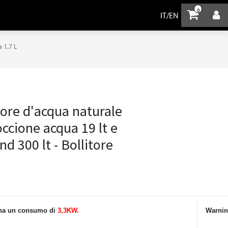
0
IT
/
EN
 1,7 L
ore d'acqua naturale
ccione acqua 19 lt e
nd 300 lt - Bollitore
o ha un consumo di
3,3KW.
Warnin