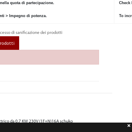
 nella quota di partecipazione.
Check 
nti > Impegno di potenza.
To inc
ocesso di sanificazione dei prodotti
prodotti
elettrico da 0,7 KW 230V (1F+N)16A schuko