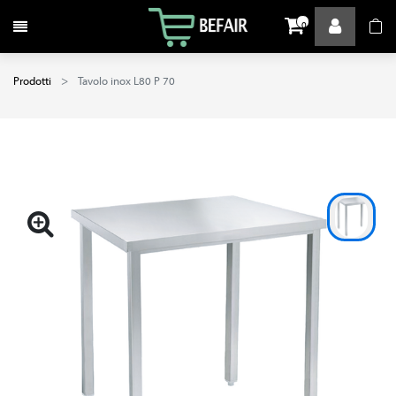
Attiva / disattiva la navigazione
0
Prodotti
Tavolo inox L80 P 70