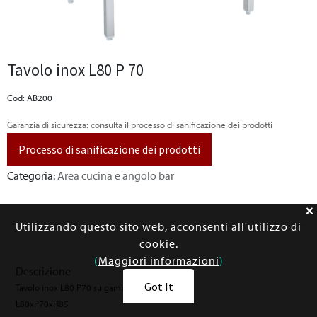
Tavolo inox L80 P 70
Cod: AB200
Garanzia di sicurezza: consulta il processo di sanificazione dei prodotti
Processo di sanificazione dei prodotti
Categoria:
Area cucina e angolo bar
Utilizzando questo sito web, acconsenti all'utilizzo di
cookie.
(
Maggiori informazioni
)
Descrizione
Got It
Tavolo inox L80 P70 su gambe
L80xP70xH85