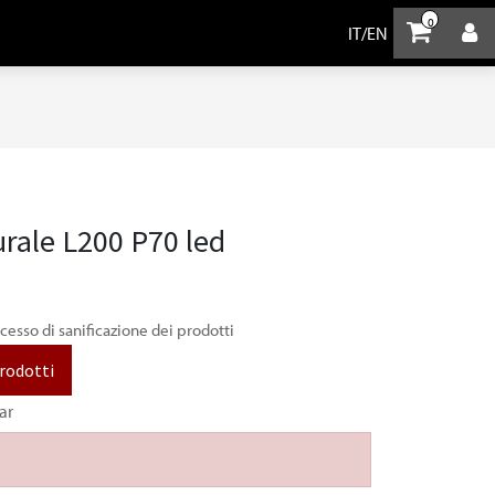
0
IT
/
EN
urale L200 P70 led
ocesso di sanificazione dei prodotti
prodotti
ar