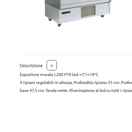
Descrizione
+
Espositore murale L200 P70 led +2°/+10°C
4 ripiani regolabili in altezza. Profondità ripiano 35 cm. Profo
base 47,5 cm. Tenda notte. Illuminazione al led su tutti i ripia
L192xP70xH199
L'attrezzatura funziona con impianto elettrico da 1,5 KW 23