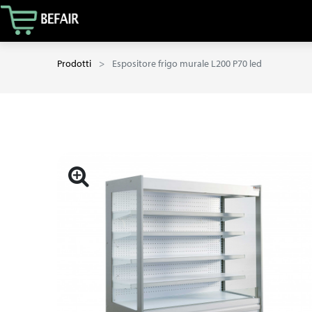
Prodotti
Espositore frigo murale L200 P70 led