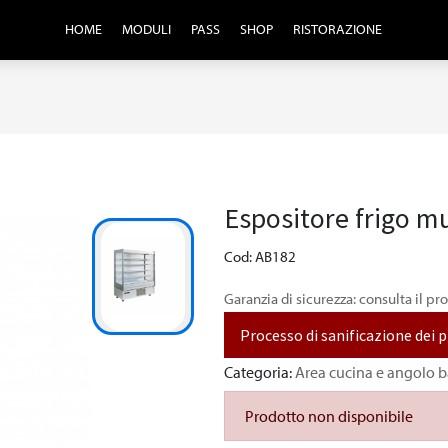
HOME
MODULI
PASS
SHOP
RISTORAZIONE
Espositore frigo m
Cod: AB182
Garanzia di sicurezza: consulta il pr
Processo di sanificazione dei 
Categoria:
Area cucina e angolo b
Prodotto non disponibile