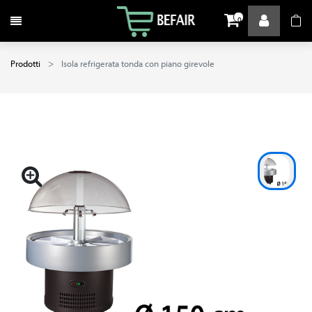
Attiva / disattiva la navigazione
0
Prodotti
Isola refrigerata tonda con piano girevole