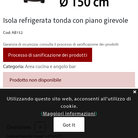
Isola refrigerata tonda con piano girevole
Cod: AB152
Garanzia di sicurezza: consulta il processo di sanificazione dei prodotti
Processo di sanificazione dei prodotti
Categoria:
Area cucina e angolo bar
Prodotto non disponibile
Utilizzando questo sito web, acconsenti all'utilizzo di
cookie.
(
Maggiori informazioni
)
Got It
Descrizione
+
Isola refrigerata tonda* +4°/+10°C