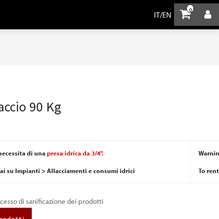
0
IT
/
EN
accio 90 Kg
necessita di una
presa idrica da 3/4".
Warnin
vai su Impianti > Allacciamenti e consumi idrici
To ren
ocesso di sanificazione dei prodotti
prodotti