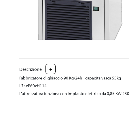
Descrizione
+
Fabbricatore di ghiaccio 90 Kg/24h - capacità vasca 55kg
L74xP60xH114
L'attrezzatura funziona con impianto elettrico da 0,85 KW 2
Carico acqua 3/4” GAS M
Scarico acqua 40mm