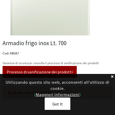
Armadio frigo inox Lt. 700
Cod: AB087
Garanzia di sicurezza: consulta il processo di sanificazione dei prodotti
Processo di sanificazione dei prodotti
Categoria:
Area cucina e angolo bar
Utilizzando questo sito web, acconsenti all'utilizzo di
cookie.
Prodotto non disponibile
(
Maggiori informazioni
)
Got It