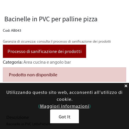
Bacinelle in PVC per palline pizza
Cod: AB043
Garanzia di sicurezza: consulta il processo di sanificazione dei prodotti
Processo di sanificazione dei prodotti
Categoria:
Area cucina e angolo bar
Prodotto non disponibile
Utilizzando questo sito web, acconsenti all'utilizzo di
cookie.
(
Maggiori informazioni
)
Got It
Descrizione
Bacinelle in PVC L60xP40xH7