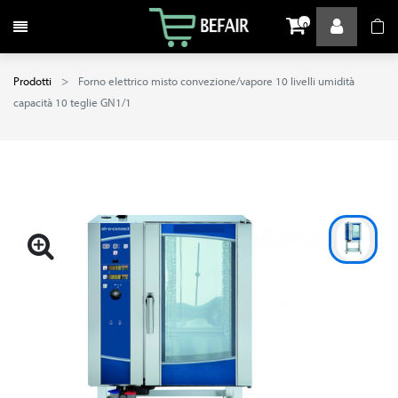
Attiva / disattiva la navigazione
0
Prodotti
Forno elettrico misto convezione/vapore 10 livelli umidità
capacità 10 teglie GN1/1