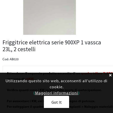
Friggitrice elettrica serie 900XP 1 vassca
23L, 2 cestelli
Cod: AB020
Attenzione: il seguente prodotto necessita
di un
quadro trifase "LAR
consumo di
18KW.
Utilizzando questo sito web, acconsenti all'utilizzo di
cookie.
Verifica quanti sono i KW inclusi nella quota di partecipazione.
(
Maggiori informazioni
)
Per aumentare i KW, vai su Impianti > Impegno di potenza.
Got It
Per noleggiare il quadro "LARGE", vai su Impianti > Noleggio materiali e