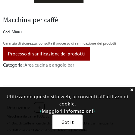
Macchina per caffè
Cod: AB001
Garanzia di sicurezza: consulta il processo di sanificazione dei prodotti
Processo di sanificazione dei prodotti
Categoria:
Area cucina e angolo bar
Utilizzando questo sito web, acconsenti all'utilizzo di
cookie.
Descrizione
+
(
Maggiori informazioni
)
Macchina da caffè TUBE EB ITA fornita con:
Got It
- 1 Box di Caffè in cialde di carta da 150pz EB RED altissima qualità
- 5 Bottiglie da 1Litro di Acqua Dolomia (Uso caffè)