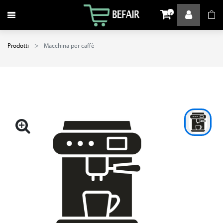
Attiva / disattiva la navigazione
0
Prodotti
Macchina per caffè