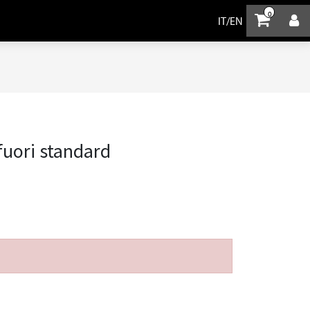
0
IT
/
EN
fuori standard